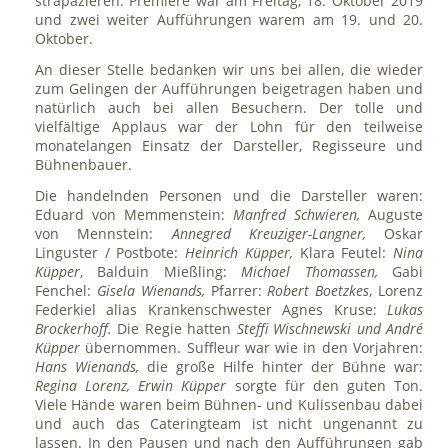
strapazieren. Premiere war am Freitag, 18. Oktober 2019
und zwei weiter Aufführungen warem am 19. und 20.
Oktober.
An dieser Stelle bedanken wir uns bei allen, die wieder
zum Gelingen der Aufführungen beigetragen haben und
natürlich auch bei allen Besuchern. Der tolle und
vielfältige Applaus war der Lohn für den teilweise
monatelangen Einsatz der Darsteller, Regisseure und
Bühnenbauer.
Die handelnden Personen und die Darsteller waren:
Eduard von Memmenstein:
Manfred Schwieren,
Auguste
von Mennstein:
Annegred Kreuziger-Langner,
Oskar
Linguster / Postbote:
Heinrich Küpper,
Klara Feutel:
Nina
Küpper
, Balduin Mießling:
Michael Thomassen,
Gabi
Fenchel:
Gisela Wienands,
Pfarrer:
Robert Boetzkes
, Lorenz
Federkiel alias Krankenschwester Agnes Kruse:
Lukas
Brockerhoff.
Die Regie hatten
Steffi Wischnewski und André
Küpper
übernommen. Suffleur war wie in den Vorjahren:
Hans Wienands,
die große Hilfe hinter der Bühne war:
Regina Lorenz, Erwin Küpper
sorgte für den guten Ton.
Viele Hände waren beim Bühnen- und Kulissenbau dabei
und auch das Cateringteam ist nicht ungenannt zu
lassen. In den Pausen und nach den Aufführungen gab