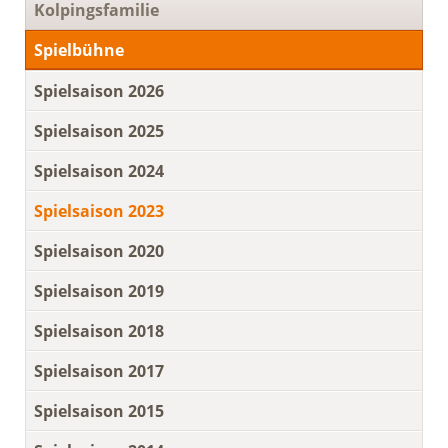
Kolpingsfamilie
Spielbühne
Spielsaison 2026
Spielsaison 2025
Spielsaison 2024
Spielsaison 2023
Spielsaison 2020
Spielsaison 2019
Spielsaison 2018
Spielsaison 2017
Spielsaison 2015