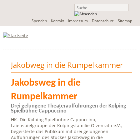
Navigation
Spenden
Kontakt
Impressum
Datenschutz
Sitemap
überspringen
Jakobweg in die Rumpelkammer
Jakobsweg in die
Rumpelkammer
Drei gelungene Theateraufführungen der Kolping
Spielbühne Cappuccino
HK- Die Kolping Spielbühne Cappuccino,
Laienspielgruppe der Kolpingsfamilie Otzenrath e.V.,
begeisterte das Publikum mit drei gelungenen
Aufführungen des Stückes Jakobsweg in die