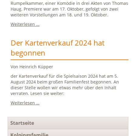
Rumpelkammer, einer Komödie in drei Akten von Thomas
Haug. Premiere war am 17. Oktober, gefolgt von zwei
weiteren Vorstellungen am 18. und 19. Oktober.
Jakobweg
Weiterlesen …
in
die
Der Kartenverkauf 2024 hat
Rumpelkammer
begonnen
Von Heinrich Küpper
der Kartenverkauf für die Spielsaison 2024 hat am 5.
August 2024 beim großen Familienfest begonnen. An
dieser Stelle wollen wir etwas mehr über den Inhalt
verraten. Lesen sie weiter:
Der
Weiterlesen …
Kartenverkauf
2024
Navigation
hat
Startseite
überspringen
begonnen
Kolpingsfamilie