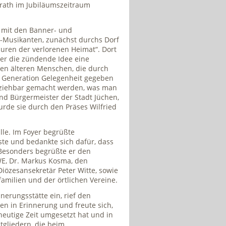
nrath im Jubiläumszeitraum
r mit den Banner- und
-Musikanten, zunächst durchs Dorf
uren der verlorenen Heimat“. Dort
ber die zündende Idee eine
den älteren Menschen, die durch
n Generation Gelegenheit gegeben
lziehbar gemacht werden, was man
nd Bürgermeister der Stadt Jüchen,
wurde sie durch den Präses Wilfried
lle. Im Foyer begrüßte
te und bedankte sich dafür, dass
 Besonders begrüßte er den
RWE, Dr. Markus Kosma, den
iözesansekretär Peter Witte, sowie
amilien und der örtlichen Vereine.
nerungsstätte ein, rief den
n in Erinnerung und freute sich,
 heutige Zeit umgesetzt hat und in
tgliedern, die beim