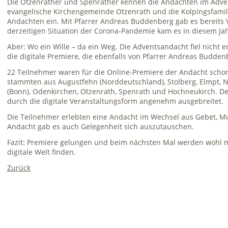
Die Otzenrather und Spenrather kennen die Andachten im Advent
evangelische Kirchengemeinde Otzenrath und die Kolpingsfamil
Andachten ein. Mit Pfarrer Andreas Buddenberg gab es bereits
derzeitigen Situation der Corona-Pandemie kam es in diesem Jah
Aber: Wo ein Wille – da ein Weg. Die Adventsandacht fiel nicht e
die digitale Premiere, die ebenfalls von Pfarrer Andreas Budden
22 Teilnehmer waren für die Online-Premiere der Andacht schon
stammten aus Augustfehn (Norddeutschland), Stolberg, Elmpt, N
(Bonn), Odenkirchen, Otzenrath, Spenrath und Hochneukirch. Der
durch die digitale Veranstaltungsform angenehm ausgebreitet.
Die Teilnehmer erlebten eine Andacht im Wechsel aus Gebet, M
Andacht gab es auch Gelegenheit sich auszutauschen.
Fazit: Premiere gelungen und beim nächsten Mal werden wohl 
digitale Welt finden.
Zurück