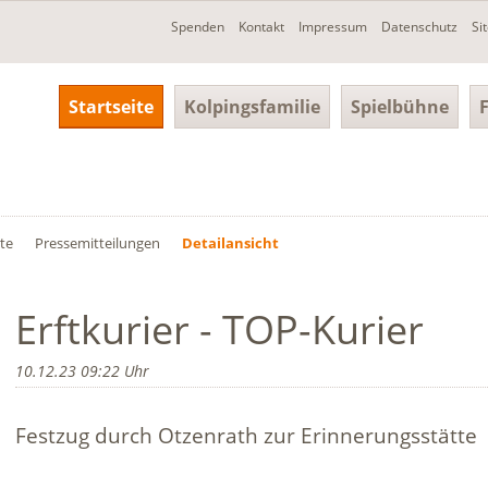
Navigation
Spenden
Kontakt
Impressum
Datenschutz
Si
überspringen
Navigation
Startseite
Kolpingsfamilie
Spielbühne
überspringen
ite
Pressemitteilungen
Detailansicht
Erftkurier - TOP-Kurier
10.12.23 09:22
Festzug durch Otzenrath zur Erinnerungsstätte