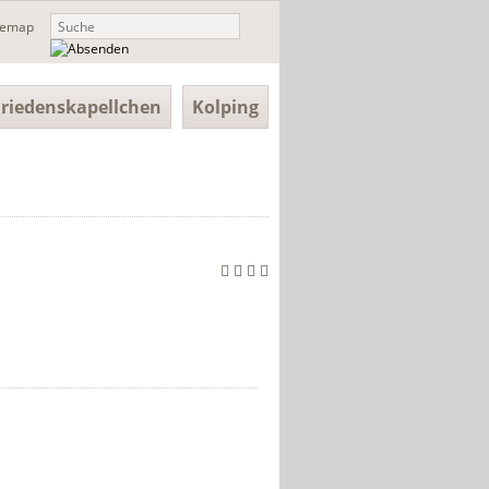
temap
Friedenskapellchen
Kolping