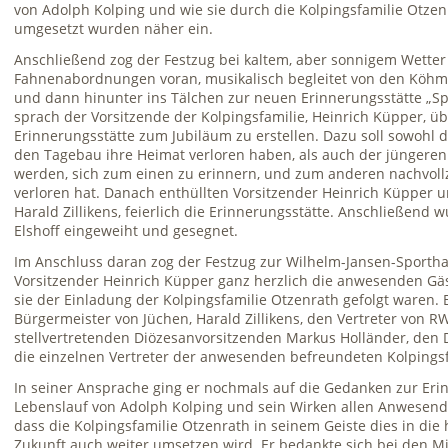
von Adolph Kolping und wie sie durch die Kolpingsfamilie Otze
umgesetzt wurden näher ein.
Anschließend zog der Festzug bei kaltem, aber sonnigem Wette
Fahnenabordnungen voran, musikalisch begleitet von den Köhm
und dann hinunter ins Tälchen zur neuen Erinnerungsstätte „Sp
sprach der Vorsitzende der Kolpingsfamilie, Heinrich Küpper, ü
Erinnerungsstätte zum Jubiläum zu erstellen. Dazu soll sowohl 
den Tagebau ihre Heimat verloren haben, als auch der jüngere
werden, sich zum einen zu erinnern, und zum anderen nachvol
verloren hat. Danach enthüllten Vorsitzender Heinrich Küpper u
Harald Zillikens, feierlich die Erinnerungsstätte. Anschließend 
Elshoff eingeweiht und gesegnet.
Im Anschluss daran zog der Festzug zur Wilhelm-Jansen-Sportha
Vorsitzender Heinrich Küpper ganz herzlich die anwesenden Gäs
sie der Einladung der Kolpingsfamilie Otzenrath gefolgt waren.
Bürgermeister von Jüchen, Harald Zillikens, den Vertreter von 
stellvertretenden Diözesanvorsitzenden Markus Holländer, den D
die einzelnen Vertreter der anwesenden befreundeten Kolpingsf
In seiner Ansprache ging er nochmals auf die Gedanken zur Erin
Lebenslauf von Adolph Kolping und sein Wirken allen Anwesende
dass die Kolpingsfamilie Otzenrath in seinem Geiste dies in die
Zukunft auch weiter umsetzen wird. Er bedankte sich bei den Mi