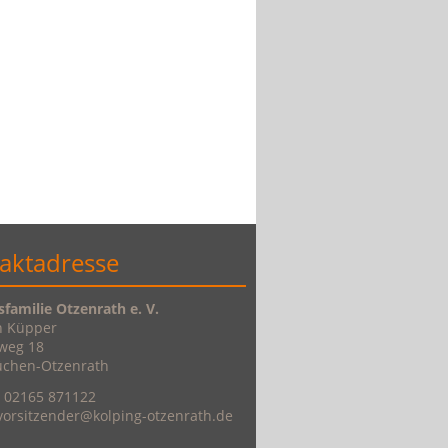
aktadresse
sfamilie Otzenrath e. V.
h Küpper
weg 18
üchen-Otzenrath
: 02165 871122
 vorsitzender@kolping-otzenrath.de