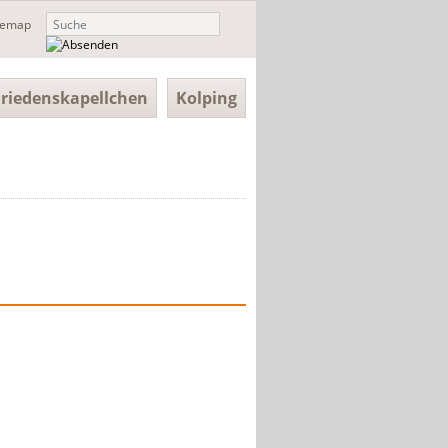
temap
Friedenskapellchen
Kolping