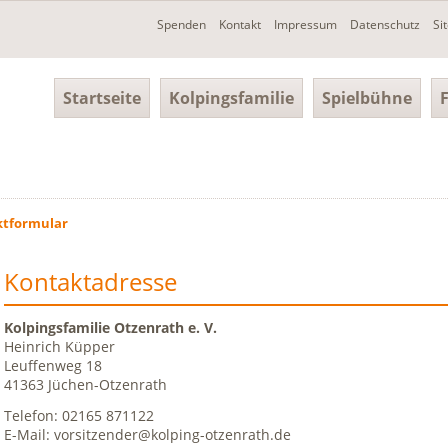
Navigation
Spenden
Kontakt
Impressum
Datenschutz
Si
überspringen
Navigation
Startseite
Kolpingsfamilie
Spielbühne
überspringen
ktformular
Kontaktadresse
Kolpingsfamilie Otzenrath e. V.
Heinrich Küpper
Leuffenweg 18
41363 Jüchen-Otzenrath
Telefon: 02165 871122
E-Mail: vorsitzender@kolping-otzenrath.de