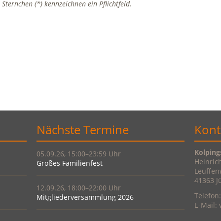
Sternchen (*) kennzeichnen ein Pflichtfeld.
Nächste Termine
Kont
Kolping
05.09.26, 15:00–23:59
Heinric
Großes Familienfest
Leuffen
41363 J
12.09.26, 18:00–22:00
Telefon
Mitgliederversammlung 2026
E-Mail: