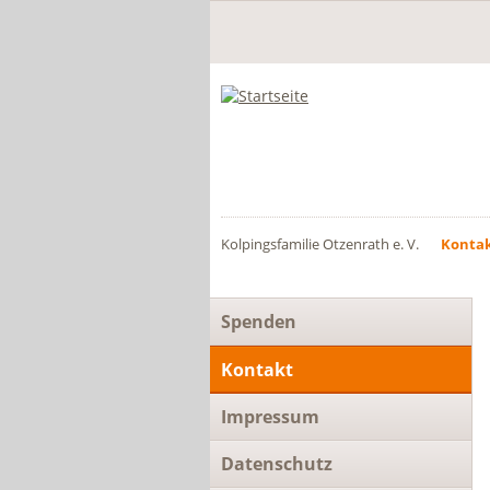
Kolpingsfamilie Otzenrath e. V.
Konta
Navigation
Spenden
überspringen
Kontakt
Impressum
Datenschutz